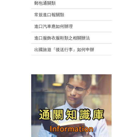
郵包通關類
常規進口報關類
進口汽車應如何辦理
進口服飾衣服鞋類之相關辦法
出國旅遊『後送行李』如何申辦