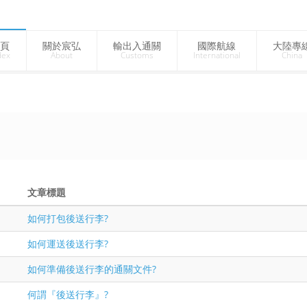
頁
關於宸弘
輸出入通關
國際航線
大陸專
dex
About
Customs
International
China
文章標題
如何打包後送行李?
如何運送後送行李?
如何準備後送行李的通關文件?
何謂『後送行李』?