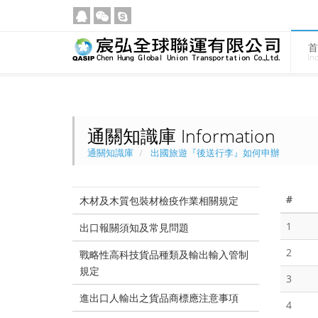
首
In
通關知識庫 Information
通關知識庫
出國旅遊『後送行李』如何申辦
#
木材及木質包裝材檢疫作業相關規定
1
出口報關須知及常見問題
2
戰略性高科技貨品種類及輸出輸入管制
規定
3
進出口人輸出之貨品商標應注意事項
4