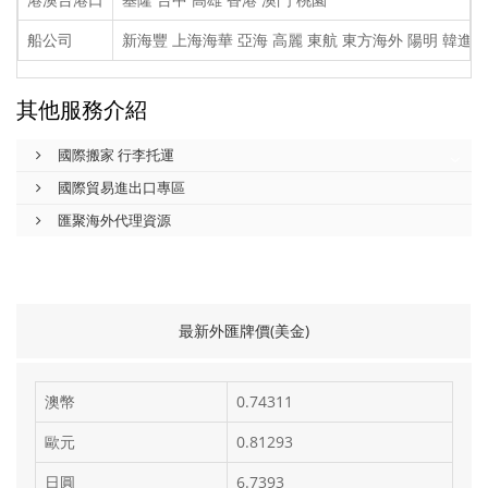
船公司
新海豐 上海海華 亞海 高麗 東航 東方海外 陽明 韓進 
其他服務介紹
國際搬家 行李托運
國際貿易進出口專區
匯聚海外代理資源
最新外匯牌價(美金)
澳幣
0.74311
歐元
0.81293
日圓
6.7393