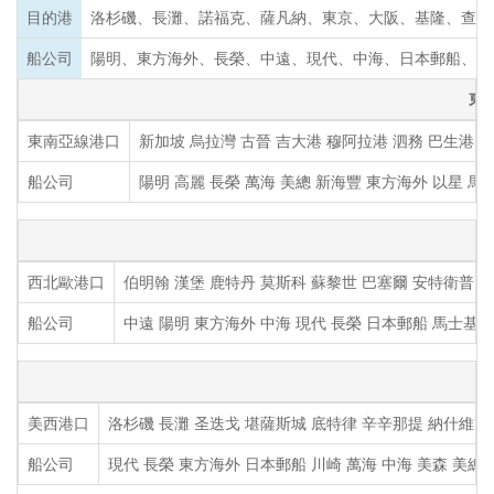
目的港
洛杉磯、長灘、諾福克、薩凡納、東京、大阪、基隆、查爾
船公司
陽明、東方海外、長榮、中遠、現代、中海、日本郵船、萬
東
東南亞線港口
新加坡 烏拉灣 古晉 吉大港 穆阿拉港 泗務 巴生港 
船公司
陽明 高麗 長榮 萬海 美總 新海豐 東方海外 以星 馬
西北歐港口
伯明翰 漢堡 鹿特丹 莫斯科 蘇黎世 巴塞爾 安特衛普 
船公司
中遠 陽明 東方海外 中海 現代 長榮 日本郵船 馬士基 
美西港口
洛杉磯 長灘 圣迭戈 堪薩斯城 底特律 辛辛那提 納什維爾
船公司
現代 長榮 東方海外 日本郵船 川崎 萬海 中海 美森 美總