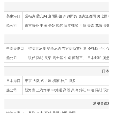
美東港口
諾福克 薩凡納 查爾斯頓 新奧爾良 傑克遜維爾 莫比爾 托萊
船公司
東方海外 中海 長榮 現代 日本郵船 川崎 美森 萬海 美總
中南美港口
聖安東尼奧 曼薩尼約 布宜諾斯艾利斯 桑托斯 卡亞俄 
船公司
現代 陽明 長榮 馬士基 中遠 商船三井 日本郵船 漢堡 
日本海
日本港口
東京 大阪 名古屋 橫濱 神戶 博多
船公司
新海豐 上海海華 中外運 高麗 萬海 錦江 中遠 陽明 現代
港澳台線海
港澳台港口
基隆 台中 高雄 香港 澳門 桃園