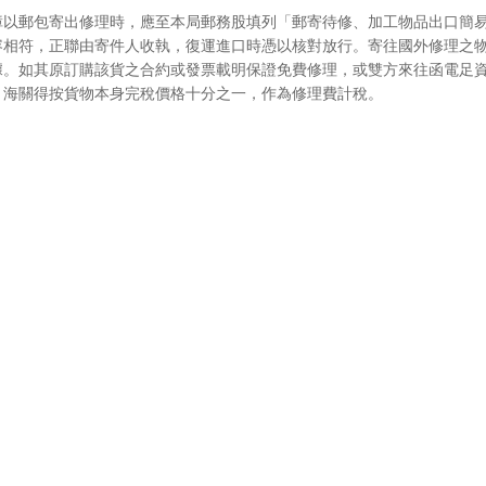
障以郵包寄出修理時，應至本局郵務股填列「郵寄待修、加工物品出口簡
容相符，正聯由寄件人收執，復運進口時憑以核對放行。寄往國外修理之
據。如其原訂購該貨之合約或發票載明保證免費修理，或雙方來往函電足
，海關得按貨物本身完稅價格十分之一，作為修理費計稅。