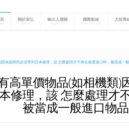
頁
關於宸弘
輸出入通關
國際航線
大陸專
dex
About
Customs
International
China
類)因為故障而必須寄到日本修理，該 怎麼處理才不會在復運進口時，被當成一般
有高單價物品(如相機類)
本修理，該 怎麼處理才
被當成一般進口物品