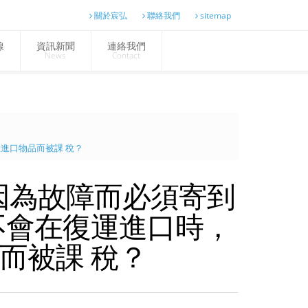
關於宸弘
聯絡我們
sitemap
線
資訊新聞
連絡我們
News
Contact
進口物品而被課 稅？
因為故障而必須寄到
不會在復運進口時，
而被課 稅？