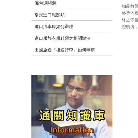
郵包通關類
物品故
格等內
常規進口報關類
格之依
進口汽車應如何辦理
證明者
進口服飾衣服鞋類之相關辦法
出國旅遊『後送行李』如何申辦