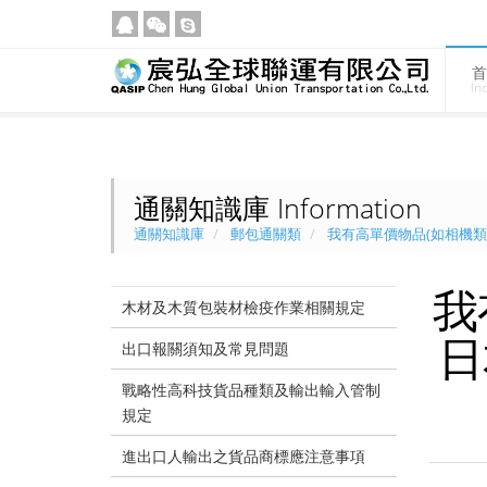
首
In
通關知識庫 Information
通關知識庫
郵包通關類
我有高單價物品(如相機
我
木材及木質包裝材檢疫作業相關規定
日
出口報關須知及常見問題
戰略性高科技貨品種類及輸出輸入管制
規定
進出口人輸出之貨品商標應注意事項