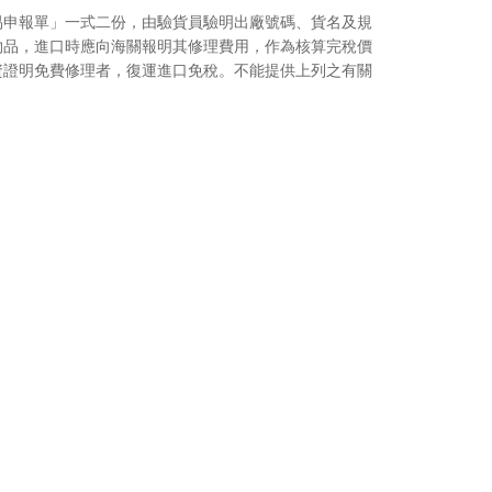
易申報單」一式二份，由驗貨員驗明出廠號碼、貨名及規
物品，進口時應向海關報明其修理費用，作為核算完稅價
資證明免費修理者，復運進口免稅。不能提供上列之有關