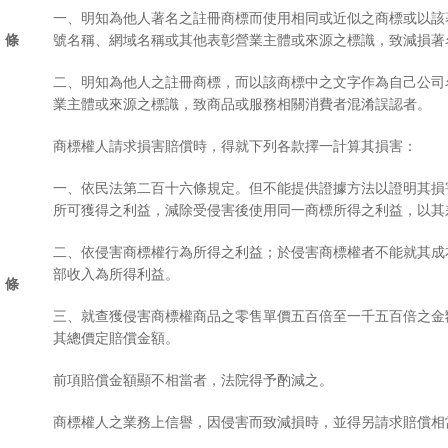
一、明知為他人著名之註冊商標而使用相同或近似之商標或以該
 條
號名稱、網域名稱或其他表彰營業主體或來源之標識，致減
二、明知為他人之註冊商標，而以該商標中之文字作為自己公司
業主體或來源之標識，致商品或服務相關消費者混淆誤認者。
商標權人請求損害賠償時，得就下列各款擇一計算其損害
一、依民法第二百十六條規定。但不能提供證據方法以證明其損
所可獲得之利益，減除受侵害後使用同一商標所得之利
二、依侵害商標權行為所得之利益；於侵害商標權者不能就其成
部收入為所得利益。
 條
三、就查獲侵害商標權商品之零售單價五百倍至一千五百倍之金
其總價定賠償金額。
前項賠償金額顯不相當者，法院得予酌減之。
商標權人之業務上信譽，因侵害而致減損時，並得另請求賠償相