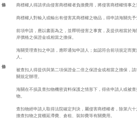
 條
商標權人得請求由侵害商標權者負擔費用，將侵害商標權情事之
商標權人對輸入或輸出有侵害其商標權之物品，得申請海關先
前項申請，應以書面為之，並釋明侵害之事實，及提供相當於海
岸價格之保證金或相當之擔保。
海關受理查扣之申請，應即通知申請人；如認符合前項規定而實
人。
 條
被查扣人得提供與第二項保證金二倍之保證金或相當之擔保，請
關規定辦理。
海關在不損及查扣物機密資料保護之情形下，得依申請人或被查
物。
查扣物經申請人取得法院確定判決，屬侵害商標權者，除第六十
擔查扣物之貨櫃延滯費、倉租、裝卸費等有關費用。