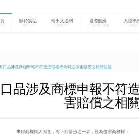
頁
關於宸弘
輸出入通關
國際航線
大陸專
dex
About
Customs
International
China
出口品涉及商標申報不符造成侵權行為時之損害賠償之相關法規
出口品涉及商標申報不符
害賠償之相
未得商標權人同意，有下列情形之一者，視為侵害商標權