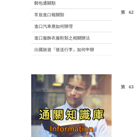
郵包通關類
第 62
常規進口報關類
進口汽車應如何辦理
進口服飾衣服鞋類之相關辦法
出國旅遊『後送行李』如何申辦
第 63