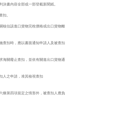
判決書內容全部或一部登載新聞紙。
予查扣。
關核估該進口貨物完稅價格或出口貨物離
施查扣時，應以書面通知申請人及被查扣
求海關廢止查扣，並依有關進出口貨物通
扣人之申請，准其檢視查扣
六條第四項規定之情形外，被查扣人應負