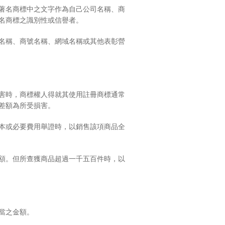
著名商標中之文字作為自己公司名稱、商
損著名商標之識別性或信譽者。
名稱、商號名稱、網域名稱或其他表彰營
：
害時，商標權人得就其使用註冊商標通常
益，以其差額為所受損害。
本或必要費用舉證時，以銷售該項商品全
額。但所查獲商品超過一千五百件時，以
當之金額。