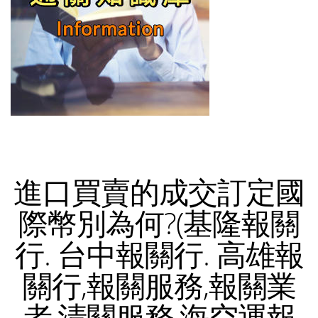
進口買賣的成交訂定國
際幣別為何?(基隆報關
行. 台中報關行. 高雄報
關行,報關服務,報關業
者,清關服務,海空運報