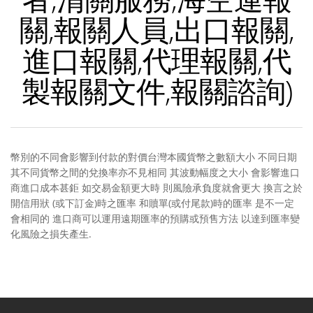
關,報關人員,出口報關,
進口報關,代理報關,代
製報關文件,報關諮詢)
幣別的不同會影響到付款的對價台灣本國貨幣之數額大小 不同日期
其不同貨幣之間的兌換率亦不見相同 其波動幅度之大小 會影響進口
商進口成本甚鉅 如交易金額更大時 則風險承負度就會更大 換言之於
開信用狀
(
或下訂金
)
時之匯率 和贖單
(
或付尾款
)
時的匯率 是不一定
會相同的 進口商可以運用遠期匯率的預購或預售方法 以達到匯率變
化風險之損失產生
.