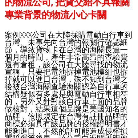
的物流公司, 把貨交給不具報關
專業背景的物流小心卡關
案例XXX公司在大陸採購電動自行車到
台灣、
未事先向台灣的報關行確認細
節，
導致貨物卡在台灣的海關長達一
個月的時間，
產生非常高昂的查驗費
還有倉租，該公司在大陸尋找的物流
宣稱，
只要把電池拆掉電池模組也拆
掉就可以進口台灣，
殊不知到台灣之
後被台灣海關查驗海關認為自行車的
結構疑似有多處
是與電動自行車相符
的，另外又針對該自行車上面的品牌
做核對，
結果這個品牌是美國知名的
品牌，
依照規定在台灣有註冊品牌的
商標必須具有該品牌的授權證明書才
能
夠進口，不然的話可能造成侵權損