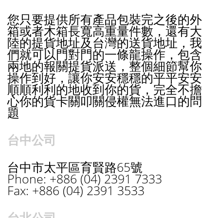
您只要提供所有產品包裝完之後的外
箱或者木箱長寬高重量件數，
還有大
陸的提貨地址及台灣的送貨地址，
我
們就可以門對門的一條龍操作，包含
兩地的報關提貨派送，
整個細節幫你
操作到好，
讓你安安穩穩的平平安安
順順利利的地收到你的貨，
完全不擔
心你的貨卡關叩關侵權無法進口的問
題
台中公司
台中市太平區育賢路65號
Phone: +886 (04) 2391 7333
Fax: +886 (04) 2391 3533
台北公司