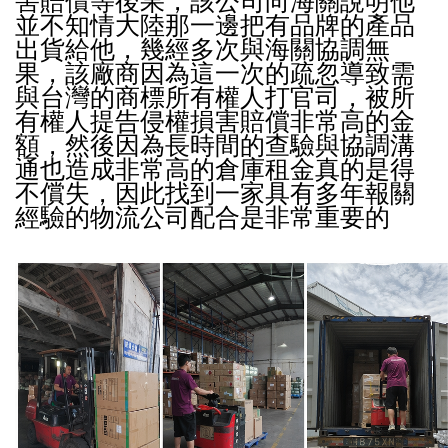
害賠償等後果，
該公司向海關說明他
並不知情大陸那一邊把有品牌的產品
出貨給他，
幾經多次與海關協調無
果，
該廠商因為這一次的疏忽導致需
與台灣的商標所有權人打官司，
被所
有權人提告侵權損害賠償非常高的金
額，
然後因為長時間的查驗與協調溝
通也造成非常高的倉庫租金真的是得
不償失，
因此找到一家具有多年報關
經驗的物流公司配合是非常重要的