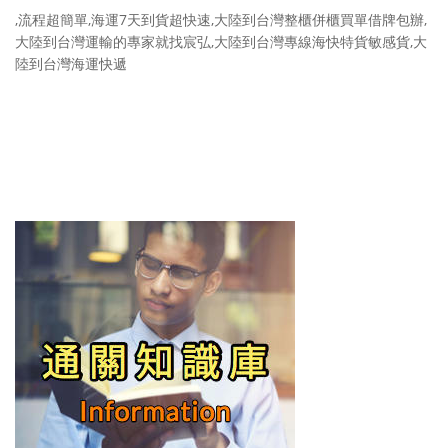
,流程超簡單,海運7天到貨超快速,大陸到台灣整櫃併櫃買單借牌包辦,
大陸到台灣運輸的專家就找宸弘,大陸到台灣專線海快特貨敏感貨,大
陸到台灣海運快遞