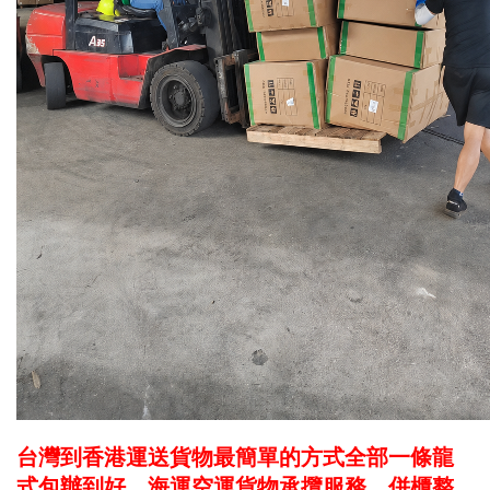
台灣到香港運送貨物最簡單的方式全部一條龍
式包辦到好，海運空運貨物承攬服務，併櫃整