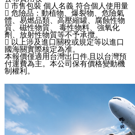
 市售包裝 個人名義 符合個人使用量
 危險品：動植物、爆裂物、危險氣
體、易燃品類、高壓縮罐、腐蝕性物
質、磁性物質、 毒性物料、強氧化
劑、放射性物質等不予承攬。
 以上涉及進口關稅或規定等以進口
國海關實際核定為准。
本報價僅適用台灣出口件,且以台灣預
付運費為主。本公司保有價格變動機
制權利。