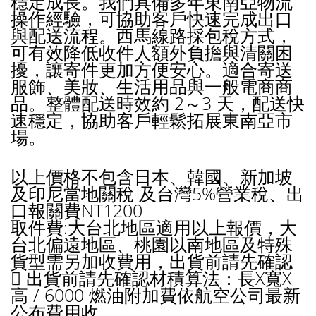
穩定成長。我們具備多年東南亞物流
操作經驗，可協助客戶快速完成出口
與配送流程。西馬線路採包稅方式，
可有效降低收件人額外負擔與清關困
擾，讓寄件更加方便安心。適合寄送
服飾、美妝、生活用品與一般電商商
品。整體配送時效約 2～3 天，配送快
速穩定，協助客戶輕鬆拓展東南亞市
場。
以上價格不包含日本、韓國、新加坡
及印尼當地關稅 及台灣5%營業稅、出
口報關費NT1200
取件費:大台北地區適用以上報價，大
台北偏遠地區、桃園以南地區及特殊
貨型需另加收費用，出貨前請先確認
 出貨前請先確認材積算法：長X寬X
高 / 6000 燃油附加費依航空公司最新
公布費用收