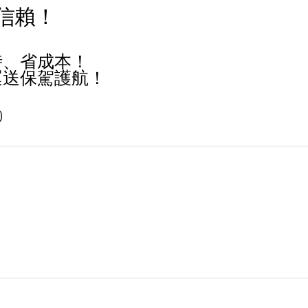
信賴！
時、省成本！
運送保駕護航！
0