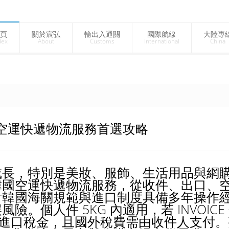
頁
關於宸弘
輸出入通關
國際航線
大陸專
dex
About
Customs
International
China
空運快遞物流服務首選攻略
成長，特別是美妝、服飾、生活用品與網
韓國空運快遞物流服務，從收件、出口、
對韓國海關規範與進口制度具備多年操作
。個人件 5KG 內適用，若 INVOICE
產生進口稅金，且國外稅費需由收件人支付