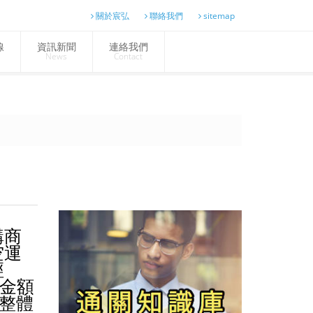
關於宸弘
聯絡我們
sitemap
線
資訊新聞
連絡我們
News
Contact
購商
空運
經
 金額
。整體