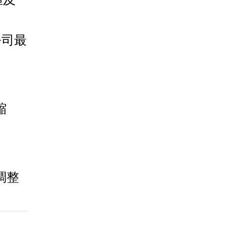
公司最
縮
調整