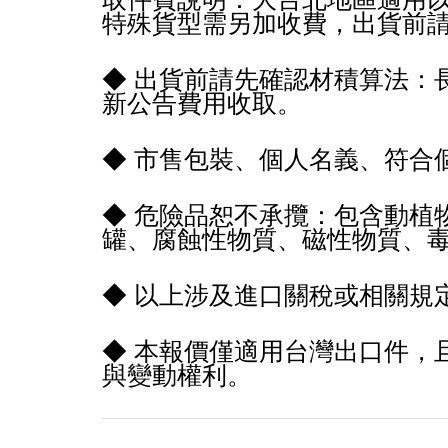
特殊貨型需另加收費，出貨前
◆ 出貨前請先確認材積算法：長 ×
新公告費用收取。
◆ 市售包裝、個人名義、符合
◆ 危險品恕不承攬：包含動植
罐、腐蝕性物質、磁性物質、
◆ 以上涉及進口關稅或相關規
◆ 本報價僅適用台灣出口件，
與變動權利。