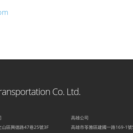
om
ansportation Co. Ltd.
司
高雄公司
山區興德路47巷25號3F
高雄市苓雅區建國一路169-1號