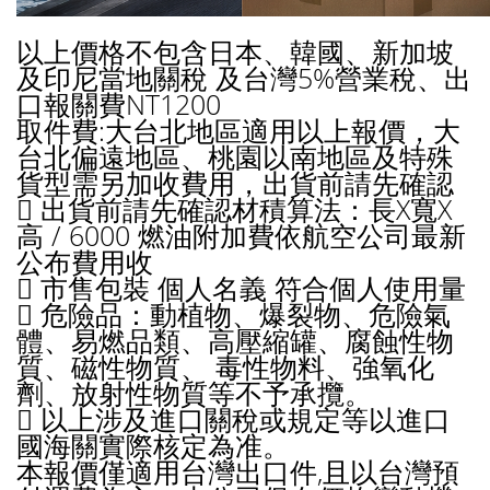
以上價格不包含日本、韓國、新加坡
及印尼當地關稅 及台灣5%營業稅、出
口報關費NT1200
取件費:大台北地區適用以上報價，大
台北偏遠地區、桃園以南地區及特殊
貨型需另加收費用，出貨前請先確認
 出貨前請先確認材積算法：長X寬X
高 / 6000 燃油附加費依航空公司最新
公布費用收
 市售包裝 個人名義 符合個人使用量
 危險品：動植物、爆裂物、危險氣
體、易燃品類、高壓縮罐、腐蝕性物
質、磁性物質、 毒性物料、強氧化
劑、放射性物質等不予承攬。
 以上涉及進口關稅或規定等以進口
國海關實際核定為准。
本報價僅適用台灣出口件,且以台灣預