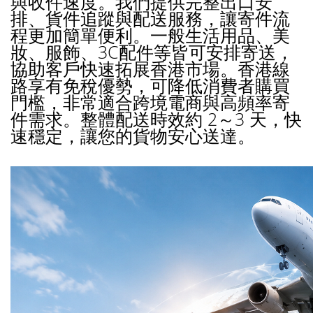
與收件速度。我們提供完整出口安
排、貨件追蹤與配送服務，讓寄件流
程更加簡單便利。一般生活用品、美
妝、服飾、3C配件等皆可安排寄送，
協助客戶快速拓展香港市場。香港線
路享有免稅優勢，可降低消費者購買
門檻，非常適合跨境電商與高頻率寄
件需求。整體配送時效約 2～3 天，快
速穩定，讓您的貨物安心送達。