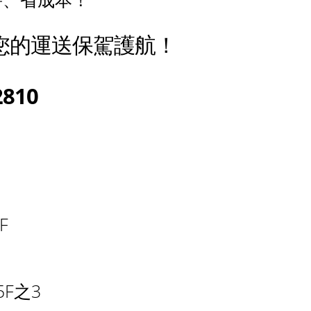
您的運送保駕護航！
810
F
F之3