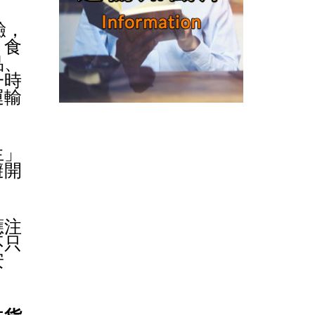
驗，
、食
品、
一時
運輸
生」
避開
應注
不只
安