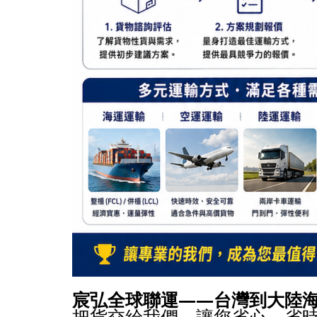
宸弘全球聯運——台灣到大陸
把貨交給我們，讓您省心、省