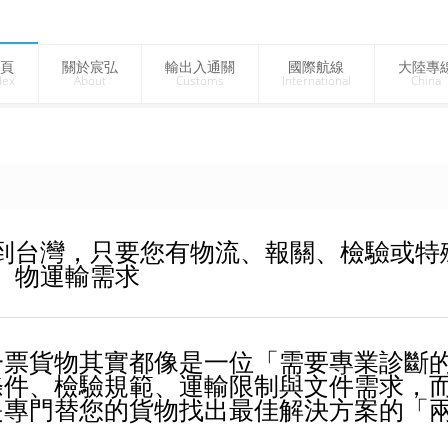
頁
關於宸弘
輸出入通關
國際航線
大陸專
dex
About
Customs
International
China
到台灣，只要您有物流、報關、檢驗或特
物運輸需求
一票貨物其實都像是一位「需要專業診斷
條件、檢驗規範、運輸限制與文件需求，
是專門替您的貨物找出最佳解決方案的「