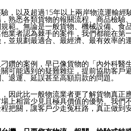
驗，以及超過15年以上兩岸物流運輸經
場，熟悉各類貨物的報關流程、商品檢驗
關規範。無論是一般貨物、機械設備、食
其他業者認為棘手的案件，我們都能在第
險，並規劃最適合、最經濟、最有效率的
且刁鑽的案例，早已像貨物的「內外科醫
通關可能遇到的疑難雜症，提前協助客戶
關、退運、延誤甚至高額罰款的問題。
司，因此比一般物流業者更了解貨物真正
市場上相當少見且極具價值的優勢。我們
全程把關，讓客戶少走冤枉路，真正做到