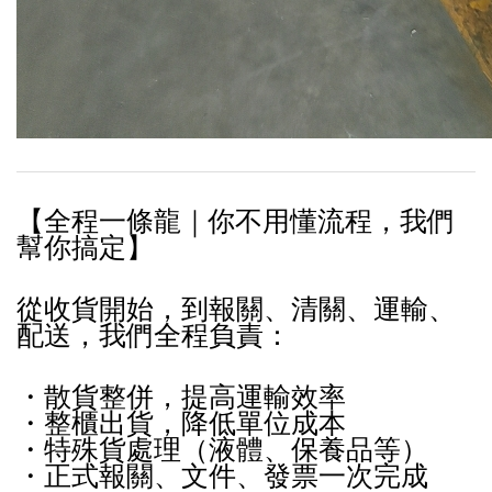
【全程一條龍｜你不用懂流程，我們
幫你搞定】
從收貨開始，到報關、清關、運輸、
配送，我們全程負責：
・散貨整併，提高運輸效率
・整櫃出貨，降低單位成本
・特殊貨處理（液體、保養品等）
・正式報關、文件、發票一次完成