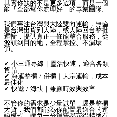
其實你缺的不是更多選項，而是一個
能「全部幫你處理好」的專業團隊。
我們專注台灣與大陸雙向運輸，無論
是台灣出貨到大陸，或大陸回台整批
運輸，提供真正一條龍整合服務，從
源頭到目的地，全程掌控、不漏環
節。
✔ 小三通專線｜靈活快速，適合各類
貨品
✔ 海運整櫃 / 併櫃｜大宗運輸，成本
最佳化
✔ 快遞 / 海快｜兼顧時效與效率
不管你的需求是少量試單，還是整櫃
大貨，我們都能為你配置最適合的運
輸模式，讓每一分運費都花得精準有