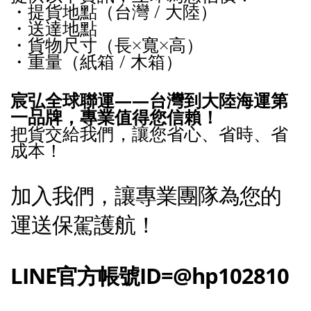
・提貨地點（台灣 / 大陸）
・送達地點
・貨物尺寸（長×寬×高）
・重量（紙箱 / 木箱）
宸弘全球聯運——台灣到大陸海運第
一品牌，專業值得您信賴！
把貨交給我們，讓您省心、省時、省
成本！
加入我們，讓專業團隊為您的
運送保駕護航！
LINE官方帳號ID=@hp102810