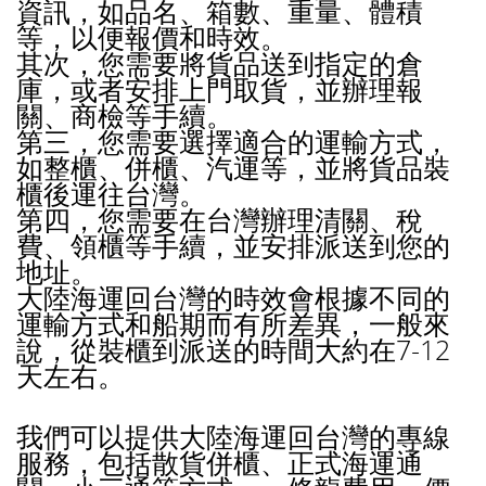
資訊，如品名、箱數、重量、體積
等，以便報價和時效。
其次，您需要將貨品送到指定的倉
庫，或者安排上門取貨，並辦理報
關、商檢等手續。
第三，您需要選擇適合的運輸方式，
如整櫃、併櫃、汽運等，並將貨品裝
櫃後運往台灣。
第四，您需要在台灣辦理清關、稅
費、領櫃等手續，並安排派送到您的
地址。
大陸海運回台灣的時效會根據不同的
運輸方式和船期而有所差異，一般來
說，從裝櫃到派送的時間大約在7-12
天左右。
我們可以提供大陸海運回台灣的專線
服務，包括散貨併櫃、正式海運通