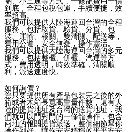
關、小三通等方式，一條龍費用一價
到底，全程包稅包運，手續便捷，效
率超高。
我們可以提供大陸海運回台灣的全程
服務，包括取貨、驗貨、分貨、包
裝、運輸、報關、雙清關、配送等，
費用公道，安全無憂，操作靈活。
我們可以提供大陸海運回台灣的多元
服務，包括整櫃、併櫃、汽運等方
式，費用透明，時效準確，清關順
利，派送速度快。
如何詢價？
您只要提供所有產品包裝完之後的外
箱或者木箱長寬高重量件數，還有大
陸的提貨地址及台灣的送貨地址，我
們就可以門對門的一條龍操作，包含
兩地的報關提貨派送，整個細節幫你
操作到好，讓你安安穩穩的平平安安