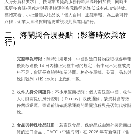
人身分資料要求）、快遞業者提高服務條款與高峰附加費、同時出
現更多倉儲/保稅倉與香港轉運等多元路徑以降低成本或加快時效。
整體來看，小批量個人物品以「個人自用、正確申報」為主要可行
路徑，企業大量出貨則需更重視稅則與進口註冊。
二、海關與合規要點（影響時效與放
行）
完整申報時限
：除特別規定外，中國對進口貨物採取概要申報
後於啟運後 14 日內補正完整申報的規定，若申報不完整或資
料不足，會延長查驗與扣留時間。務必在單據、發票、品名與
稅則號列（HS code）上做到一致。
收件人身分與證件
：不少承運商提醒：個人寄送至中國，收件
人可能需提供身分證明（ID copy）以便通關，缺資料會導致
停留或退運。寄送前請確認承運商的通關流程與是否能代收關
稅。
食品與特殊物品註冊
：若寄送食品、保健品或由海外製造商出
貨的進口食品，GACC（中國海關）在 2026 年有新修訂（含