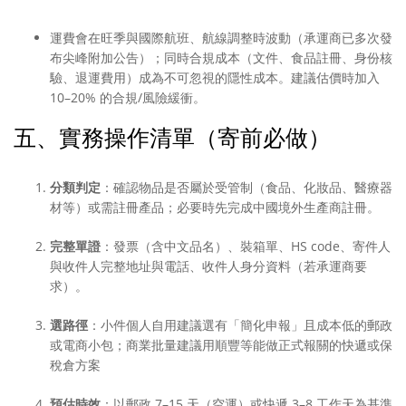
運費會在旺季與國際航班、航線調整時波動（承運商已多次發
布尖峰附加公告）；同時合規成本（文件、食品註冊、身份核
驗、退運費用）成為不可忽視的隱性成本。建議估價時加入
10–20% 的合規/風險緩衝。
五、實務操作清單（寄前必做）
分類判定
：確認物品是否屬於受管制（食品、化妝品、醫療器
材等）或需註冊產品；必要時先完成中國境外生產商註冊。
完整單證
：發票（含中文品名）、裝箱單、HS code、寄件人
與收件人完整地址與電話、收件人身分資料（若承運商要
求）。
選路徑
：小件個人自用建議選有「簡化申報」且成本低的郵政
或電商小包；商業批量建議用順豐等能做正式報關的快遞或保
稅倉方案
預估時效
：以郵政 7–15 天（空運）或快遞 3–8 工作天為基準