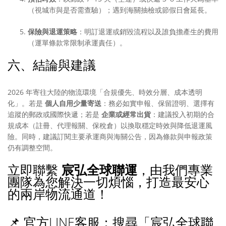
（視城市與是否需查驗）；遇到海關抽檢或節假日會延長。
保險與退運策略
：明訂退運或銷毀流程以及誰負擔產生的費用
（運單條款常限制承運責任）。
六、結論與建議
2026 年寄往大陸的物流環境「合規優先、時效分層、成本透明
化」。若是
個人自用少量寄送
：務必如實申報、保留證明、選擇有
追蹤的郵政或國際快遞；若是
企業或經常出貨
：建議投入初期的合
規成本（註冊、代理報關、保稅倉）以換取穩定時效與降低退運風
險。同時，建議訂閱主要承運商與海關公告，因為條款與申報政策
仍有調整空間。
立即聯繫
宸弘全球聯運
，由我們專業
團隊為您解決一切煩惱，打造最安心
的兩岸物流通道！
📌 官方LINE客服：搜尋「宸弘全球聯