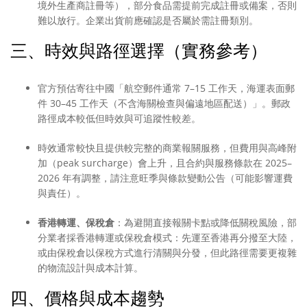
境外生產商註冊等），部分食品需提前完成註冊或備案，否則
難以放行。企業出貨前應確認是否屬於需註冊類別。
三、時效與路徑選擇（實務參考）
官方預估寄往中國「航空郵件通常 7–15 工作天，海運表面郵
件 30–45 工作天（不含海關檢查與偏遠地區配送）」。郵政
路徑成本較低但時效與可追蹤性較差。
時效通常較快且提供較完整的商業報關服務，但費用與高峰附
加（peak surcharge）會上升，且合約與服務條款在 2025–
2026 年有調整，請注意旺季與條款變動公告（可能影響運費
與責任）。
香港轉運、保稅倉
：為避開直接報關卡點或降低關稅風險，部
分業者採香港轉運或保稅倉模式：先運至香港再分撥至大陸，
或由保稅倉以保稅方式進行清關與分發，但此路徑需要更複雜
的物流設計與成本計算。
四、價格與成本趨勢