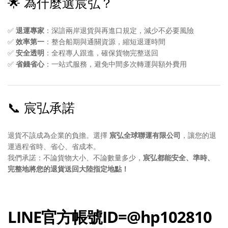
🌟 為什麼選宸弘？
✅
退運專家
：深諳兩岸退貨與再進口規定，減少不必要風險
✅
效率第一
：整合船期與通關資源，縮短退運時間
✅
安全透明
：全程專人跟進，確保貨物完整送回
✅
省錢省心
：一站式服務，避免中間多次轉運與額外費用
📞 宸弘承諾
退貨不該成為企業的負擔。選擇
宸弘全球聯運有限公司
，讓您的退
運過程省時、省心、省成本。
我們承諾：不論貨物大小、不論數量多少，
宸弘都能安全、準時、
完整地將您的退貨送回大陸指定地點！
LINE官方帳號ID=@hp102810