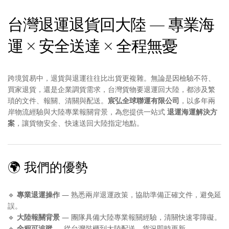
台灣退運退貨回大陸 — 專業海
運 × 安全送達 × 全程無憂
跨境貿易中，退貨與退運往往比出貨更複雜。無論是因檢驗不符、
買家退貨，還是企業調貨需求，台灣貨物要退運回大陸，都涉及繁
瑣的文件、報關、清關與配送。
宸弘全球聯運有限公司
，以多年兩
岸物流經驗與大陸專業報關背景，為您提供一站式
退運海運解決方
案
，讓貨物安全、快速送回大陸指定地點。
🌍 我們的優勢
🔹
專業退運操作
— 熟悉兩岸退運政策，協助準備正確文件，避免延
誤。
🔹
大陸報關背景
— 團隊具備大陸專業報關經驗，清關快速零障礙。
🔹
全程可追蹤
— 從台灣裝櫃到大陸配送，貨況即時更新。