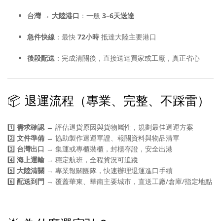
台灣 → 大陸港口
：一般
3–6天送達
急件快線
：最快
72小時
抵達大陸主要港口
後段配送
：完成清關後，直接送達買家或工廠，真正省心
📦 退運流程（專業、完整、不踩雷）
1️⃣
需求確認
→ 評估退貨原因與貨物屬性，規劃最佳退運方案
2️⃣
文件準備
→ 協助製作退運單證、報關資料與物品清單
3️⃣
台灣出口
→ 集運或專櫃裝櫃，封櫃存證，安全出港
4️⃣
海上運輸
→ 穩定航班，全程貨況可追蹤
5️⃣
大陸清關
→ 專業報關團隊，快速辦理退運進口手續
6️⃣
配送到門
→ 覆蓋華東、華南主要城市，直送工廠/倉庫/指定地點