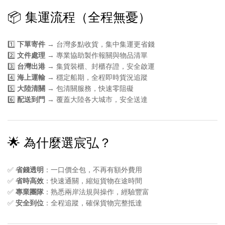
📦 集運流程（全程無憂）
1️⃣
下單寄件
→ 台灣多點收貨，集中集運更省錢
2️⃣
文件處理
→ 專業協助製作報關與物品清單
3️⃣
台灣出港
→ 集貨裝櫃、封櫃存證，安全啟運
4️⃣
海上運輸
→ 穩定船期，全程即時貨況追蹤
5️⃣
大陸清關
→ 包清關服務，快速零阻礙
6️⃣
配送到門
→ 覆蓋大陸各大城市，安全送達
🌟 為什麼選宸弘？
✅
省錢透明
：一口價全包，不再有額外費用
✅
省時高效
：快速通關，縮短貨物在途時間
✅
專業團隊
：熟悉兩岸法規與操作，經驗豐富
✅
安全到位
：全程追蹤，確保貨物完整抵達