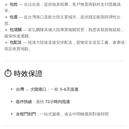
🔹
包稅
— 合法合規，提前核算稅費，客戶無需再額外支付隱藏成
本。
🔹
包運
— 從台灣港口直航大陸主要城市，提供穩定船期與彈性出
貨。
🔹
包清關
— 宸弘團隊具備大陸專業報關背景，熟悉各類貨物規範，
確保快速通關。
🔹
包配送
— 抵達大陸後直接安排配送，貨物安全送至工廠、倉庫或
指定收貨地點。
⏱️ 時效保證
台灣 → 大陸港口
：一般
3–6天送達
急件快線
：最快
72小時內抵達
全程門到門
：一站式服務，省去中間轉運與對接時間