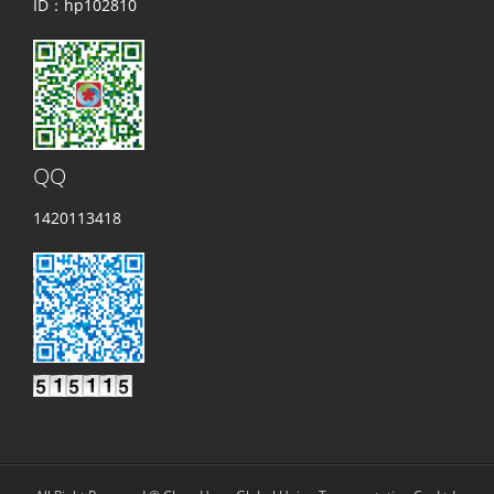
ID：hp102810
QQ
1420113418