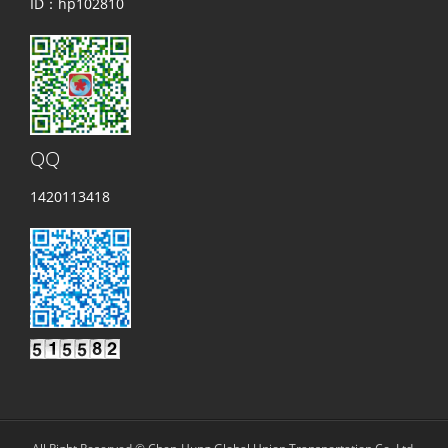
ID：hp102810
QQ
1420113418