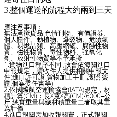
3.整個運送的流程大約兩到三天
應注意事項：
無法承攬貨品:色情刊物、有價證券、
個人證件、動植物、爆裂物、危險氣
體、易燃品類、高壓縮罐、腐蝕性物
質、磁性物質、毒性物料、強氧化
劑、放射性物質等不予承攬
1.貨物進口程序不同 ,故會依海關進口
申報規定，請收件人提供相關申報文
件(進口許可證.貨物加工手冊.護照.簽
證.個案委任書等)
2.依國際航空運輸協會(IATA)規定，材
積計算(CM)：長X寬X高(CM)/6000=公
斤 總實重量與總材積重量二者取其重
為計價
4.進口報關需加收報關費，正式報關