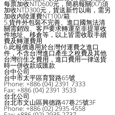
每票加收NTD600元，簡易報關(X7)須
加收NTD300元，貨送新竹以南，需另
加收內陸運費NT100/箱
5.貨件外包裝不完善、進口國無法清
關需銷毀、客戶要求轉運至非提單收
件地址、移倉等，以上皆需收取手續
費及轉運費用
6.此報價適用於台灣付運費之進口
件，不含台灣進口產生之稅費及其他
台灣衍生之費用，進口費用一律送貨
時一併收款或匯款
台中公司
台中市太平區育賢路65號
Phone: +886 (04) 2391 7333
Fax: +886 (04) 2391 3533
台北公司
台北市文山區興德路47巷25號3F
Phone: +886 (02) 2935 4558
Fax: +886 (02) 2935 2737