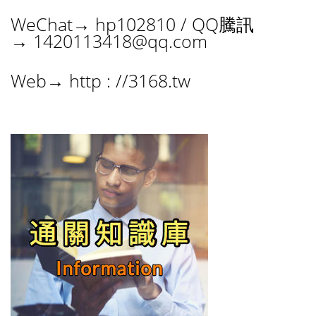
WeChat→ hp102810 / QQ騰訊
→
1420113418@qq.com
Web→ http : //3168.tw