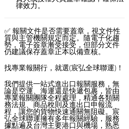
律效力。
✅ 報關文件是否需要蓋章，視文件性
質與主管機關規定而定。隨電子化趨
勢，電子簽章漸受接受，但部分文件
仍建議保存蓋章正本以備查核。
找專業報關行，就選(宸弘全球聯運)！
我們提供一站式進出口報關服務，無
論是空運、海運還是快遞包裹，皆由
專業報關團隊全程處理，精通各類關
務法規、商品稅則及進出口申報流
程，讓您的貨物快速通關無阻礙。宸
弘全球聯運擁有多年報關經驗，服務
據點遍及台灣主要港口與機場，熟悉