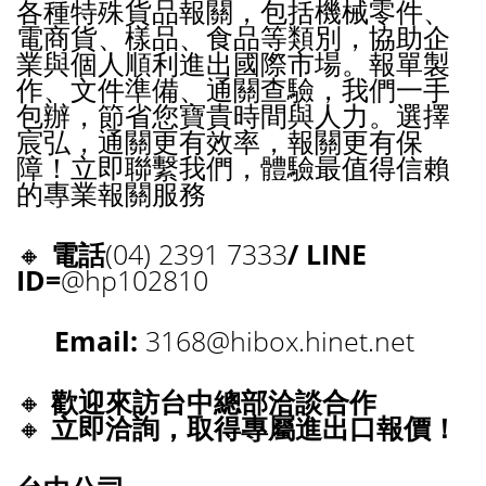
各種特殊貨品報關，包括機械零件、
電商貨、樣品、食品等類別，協助企
業與個人順利進出國際市場。報單製
作、文件準備、通關查驗，我們一手
包辦，節省您寶貴時間與人力。選擇
宸弘，通關更有效率，報關更有保
障！立即聯繫我們，體驗最值得信賴
的專業報關服務
🔸
電話
(04) 2391 7333
/ LINE
ID=
@hp102810
Email:
3168@hibox.hinet.net
🔸
歡迎來訪台中總部洽談合作
🔸
立即洽詢，取得專屬進出口報價！