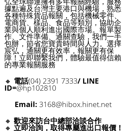
弘全球聯運擁有多年報關經驗，服務
據點遍及台灣主要港口與機場，熟悉
各種特殊貨品報關，包括機械零件、
電商貨、樣品、食品等類別，協助企
業與個人順利進出國際市場。報單製
作、文件準備、通關查驗，我們一手
包辦，節省您寶貴時間與人力。選擇
宸弘，通關更有效率，報關更有保
障！立即聯繫我們，體驗最值得信賴
的專業報關服務
🔸
電話
(04) 2391 7333
/ LINE
ID=
@hp102810
Email:
3168@hibox.hinet.net
🔸
歡迎來訪台中總部洽談合作
🔸
立即洽詢，取得專屬進出口報價！