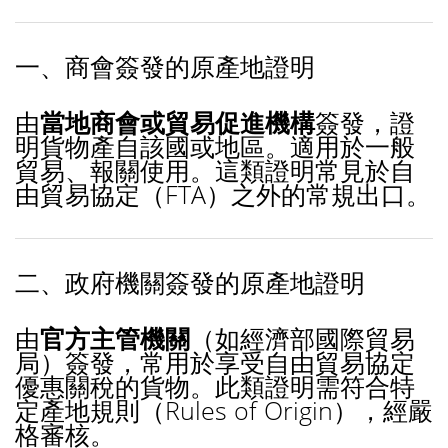
一、商會簽發的原產地證明
由
當地商會或貿易促進機構
簽發，證
明貨物產自該國或地區。適用於一般
貿易、報關使用。這類證明常見於自
由貿易協定（FTA）之外的常規出口。
二、政府機關簽發的原產地證明
由
官方主管機關
（如經濟部國際貿易
局）簽發，常用於享受自由貿易協定
優惠關稅的貨物。此類證明需符合特
定產地規則（Rules of Origin），經嚴
格審核。