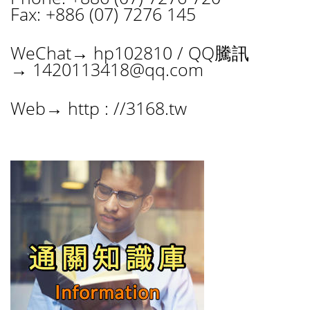
Fax: +886 (07) 7276 145
WeChat→ hp102810 / QQ騰訊
→
1420113418@qq.com
Web→ http : //3168.tw