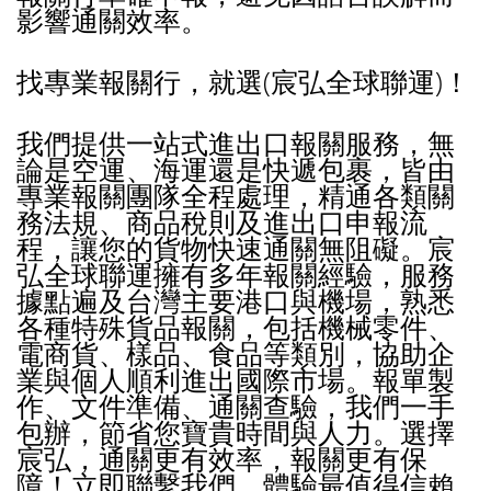
影響通關效率。
找專業報關行，就選(宸弘全球聯運)！
我們提供一站式進出口報關服務，無
論是空運、海運還是快遞包裹，皆由
專業報關團隊全程處理，精通各類關
務法規、商品稅則及進出口申報流
程，讓您的貨物快速通關無阻礙。宸
弘全球聯運擁有多年報關經驗，服務
據點遍及台灣主要港口與機場，熟悉
各種特殊貨品報關，包括機械零件、
電商貨、樣品、食品等類別，協助企
業與個人順利進出國際市場。報單製
作、文件準備、通關查驗，我們一手
包辦，節省您寶貴時間與人力。選擇
宸弘，通關更有效率，報關更有保
障！立即聯繫我們，體驗最值得信賴