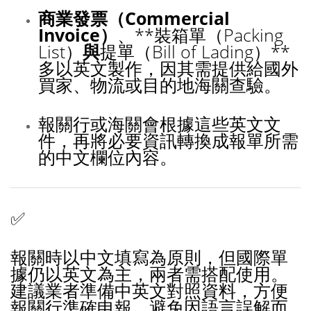
商業發票（Commercial
Invoice）
、**裝箱單（Packing
List）
與
提單（Bill of Lading）**
多以英文製作，因其需提供給國外
買家、物流或目的地海關查驗。
報關行或海關會根據這些英文文
件，再將必要資訊轉換成報單所需
的中文欄位內容。
✅
報關時以中文填寫為原則，但國際單
據仍以英文為主，兩者需搭配使用。
建議業者準備中英文對照資料，方便
報關行準確申報，避免因語言誤解而