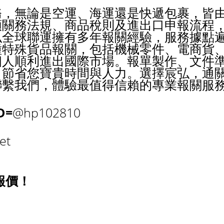
務，無論是空運、海運還是快遞包裹，皆
類關務法規、商品稅則及進出口申報流程
弘全球聯運擁有多年報關經驗，服務據點
種特殊貨品報關，包括機械零件、電商貨
個人順利進出國際市場。報單製作、文件
，節省您寶貴時間與人力。選擇宸弘，通
聯繫我們，體驗最值得信賴的專業報關服
ID=
@hp102810
et
報價！