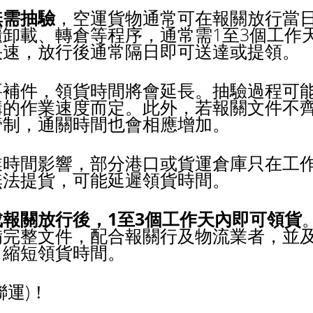
無需抽驗
，空運貨物通常可在報關放行當
卸載、轉倉等程序，通常需1至3個工作
快速，放行後通常隔日即可送達或提領。
要補件，領貨時間將會延長。抽驗過程可
構的作業速度而定。此外，若報關文件不
管制，通關時間也會相應增加。
業時間影響，部分港口或貨運倉庫只在工
無法提貨，可能延遲領貨時間。
報關放行後，1至3個工作天內即可領貨
備完整文件，配合報關行及物流業者，並
，縮短領貨時間。
運)！