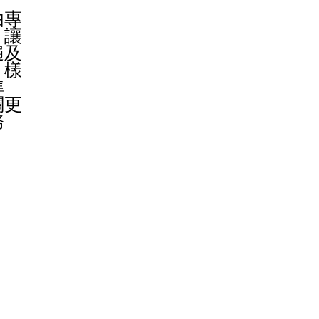
由專
，讓
遍及
、樣
準
關更
務