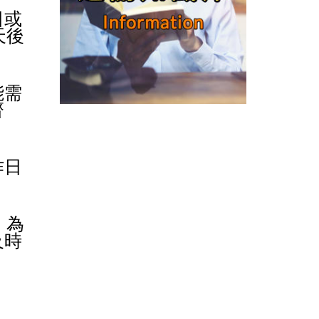
日或
天後
能需
齊
作日
。為
及時