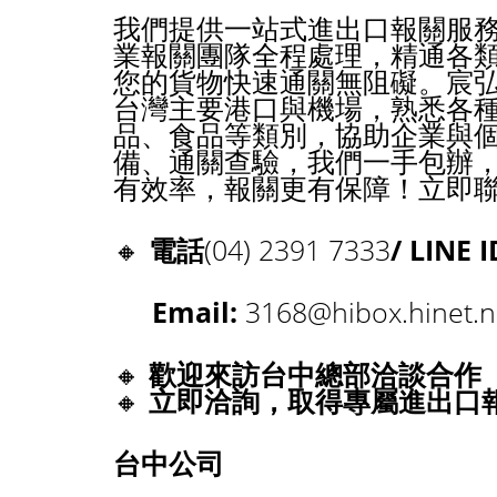
我們提供一站式進出口報關服
業報關團隊全程處理，精通各
您的貨物快速通關無阻礙。宸
台灣主要港口與機場，熟悉各
品、食品等類別，協助企業與
備、通關查驗，我們一手包辦
有效率，報關更有保障！立即
🔸
電話
(04) 2391 7333
/ LINE 
Email:
3168@hibox.hinet.n
🔸
歡迎來訪台中總部洽談合作
🔸
立即洽詢，取得專屬進出口
台中公司