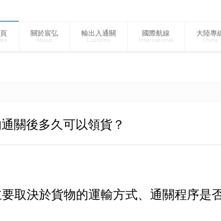
頁
關於宸弘
輸出入通關
國際航線
大陸專
dex
About
Customs
International
China
物通關後多久可以領貨？
？
主要取決於貨物的運輸方式、通關程序是