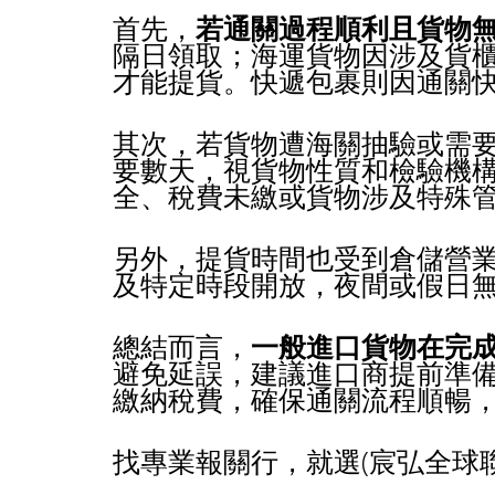
首先，
若通關過程順利且貨物
隔日領取；海運貨物因涉及貨櫃
才能提貨。快遞包裹則因通關
其次，若貨物遭海關抽驗或需
要數天，視貨物性質和檢驗機
全、稅費未繳或貨物涉及特殊
另外，提貨時間也受到倉儲營
及特定時段開放，夜間或假日
總結而言，
一般進口貨物在完成
避免延誤，建議進口商提前準
繳納稅費，確保通關流程順暢
找專業報關行，就選(宸弘全球聯