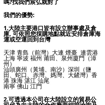
嗎?找我們宸弘就對了
我們的優勢:
1.大陸主要港口皆有設立辦事處及倉
庫, 可依照您採購地點就近
安排
倉庫海
運或空運回到台灣
天津 青島（前灣）大連 煙臺 連雲港
上海 寧波 福州 莆田、泉州廈門（漳
州）
汕頭廣州（黃埔、南沙）深圳（鹽
田、蛇口、赤灣、媽灣、大鏟灣）香
港 珠海 湛江 汕尾
南寧 佛山 江門
2.可透過本公司在大陸設立的貿易公
司代為向大陸的合作廠商細節洽詢及