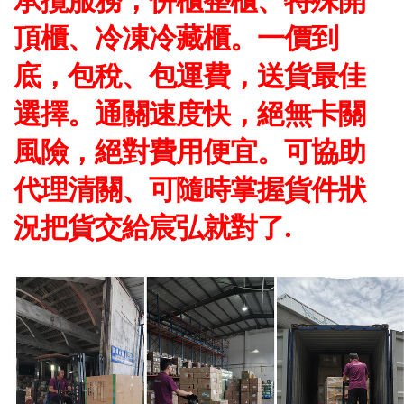
頂櫃、冷凍冷藏櫃。一價到
底，包稅、包運費，送貨最佳
選擇。通關速度快，絕無卡關
風險，絕對費用便宜。可協助
代理清關、可隨時掌握貨件狀
況把貨交給宸弘就對了.